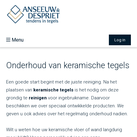
Menu
Log in
Over ons
Aanbod
Onderhoud van keramische tegels
Inspiratie
Nieuw
Vacatures
Een goede start begint met de juiste reiniging. Na het
Contact
plaatsen van
keramische tegels
is het nodig om deze
grondig te
reinigen
voor ingebruikname. Daarvoor
beschikken we over speciaal ontwikkelde producten. We
geven u ook advies over het regelmatig onderhoud nadien.
Wilt u weten hoe uw keramische vloer of wand langdurig