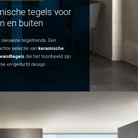
ische tegels voor
ische tegels voor
n en buiten
n en buiten
 nieuwste tegeltrends. Een
 nieuwste tegeltrends. Een
chte selectie van
chte selectie van
keramische
keramische
 wandtegels
 wandtegels
die het toonbeeld zijn
die het toonbeeld zijn
tie en gedurfd design.
tie en gedurfd design.