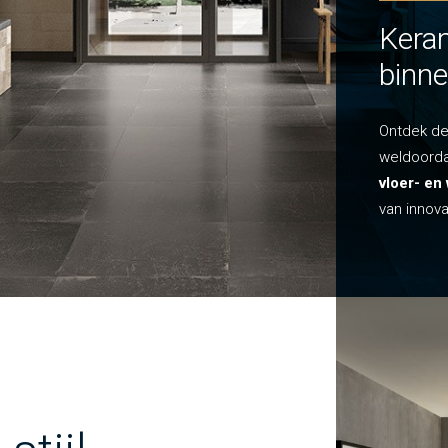
Keram
Keram
binne
binne
Ontdek de
Ontdek de
weldoorda
weldoorda
vloer- en
vloer- en
van innova
van innova